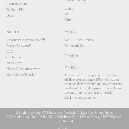
Acquista crediti
Login
Telefono Flirt
VIP
Deals
Gifts
Support
Extras
Assistenza in tempo reale
Get 120 Free Credits
Forgot Password?
Bookmark Us
FAQ
Fleshlight
Contact Us
Newsletters
Affiliates
News & Announcements
New Mobile Tutorial
The adult industry's premier Live Cam
affiliate program since 1996. Our expert
team has delivered millions to webmasters
worldwide through top-performing, high-
payout offers for all types of traffic.
Click here to get started
Brought to you by VS Media, Inc., Westlake Village, CA, United States
FBP Media s.r.o. (Reg. 06483453 ), Vodickova 791/41 Nove Mesto, 110 00 Praha 1,
Czech Republic