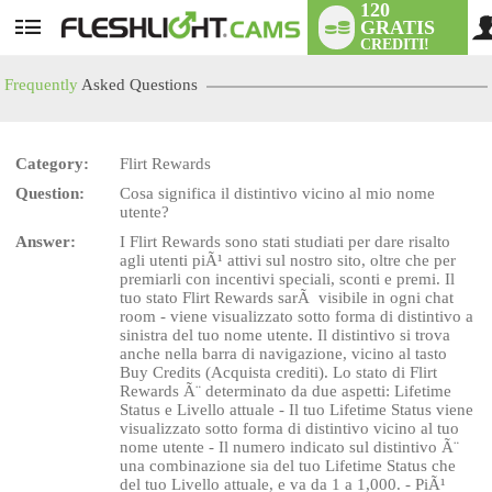
120
GRATIS
User
CREDITI!
status
Frequently
Asked Questions
Category:
Flirt Rewards
Question:
Cosa significa il distintivo vicino al mio nome
LIMITED TIME OFFER!
utente?
Answer:
I Flirt Rewards sono stati studiati per dare risalto
agli utenti piÃ¹ attivi sul nostro sito, oltre che per
premiarli con incentivi speciali, sconti e premi. Il
tuo stato Flirt Rewards sarÃ visibile in ogni chat
room - viene visualizzato sotto forma di distintivo a
sinistra del tuo nome utente. Il distintivo si trova
anche nella barra di navigazione, vicino al tasto
Buy Credits (Acquista crediti). Lo stato di Flirt
Rewards Ã¨ determinato da due aspetti: Lifetime
Status e Livello attuale - Il tuo Lifetime Status viene
visualizzato sotto forma di distintivo vicino al tuo
nome utente - Il numero indicato sul distintivo Ã¨
una combinazione sia del tuo Lifetime Status che
del tuo Livello attuale, e va da 1 a 1,000. - PiÃ¹