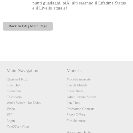
punti guadagni, piÃ¹ alti saranno il Lifetime Status
e il Livello attuale!
Back to FAQ Main Page
Show
Show
Show
Show
120
DM
DM
DM
DM
Main Navigation
Models
Register FREE
Modelle ricercate
F
R
E
E
C
R
E
DI
T
Live Chat
Search Models
S
Interattivo
Show Rates
Calendario
Adult Feature Shows
Watch What's Hot Today
Fan Club
Video
Promotion Contests
VIP
Show Offers
Login
Flirt del mese
Cam2Cam Chat
Account Info