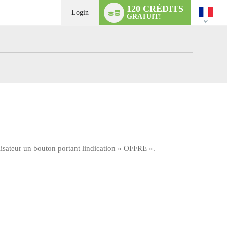
Language
120 CRÉDITS
switch
Login
GRATUIT!
lisateur un bouton portant lindication « OFFRE ».