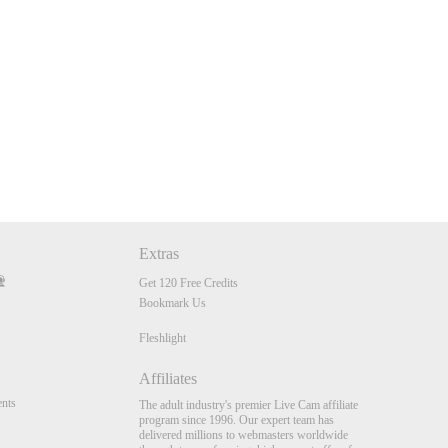
Extras
Get 120 Free Credits
Bookmark Us
Fleshlight
Affiliates
nts
The adult industry's premier Live Cam affiliate
program since 1996. Our expert team has
delivered millions to webmasters worldwide