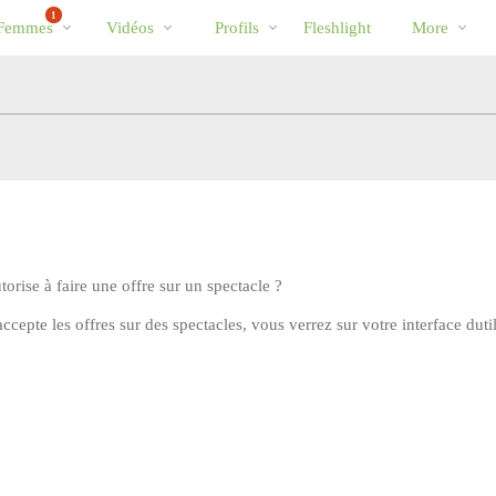
Tendance
bio
Special
1
Femmes
Vidéos
Profils
Fleshlight
More
rise à faire une offre sur un spectacle ?
cepte les offres sur des spectacles, vous verrez sur votre interface duti
LIMITED TIME OFFER!